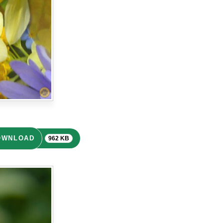
OWNLOAD
962 KB