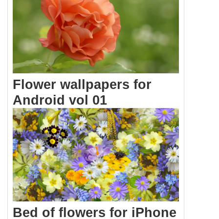
Flower wallpapers for
Android vol 01
Bed of flowers for iPhone