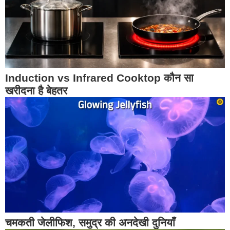
Induction vs Infrared Cooktop कौन सा
खरीदना है बेहतर
चमकती जेलीफिश, समुद्र की अनदेखी दुनियाँ