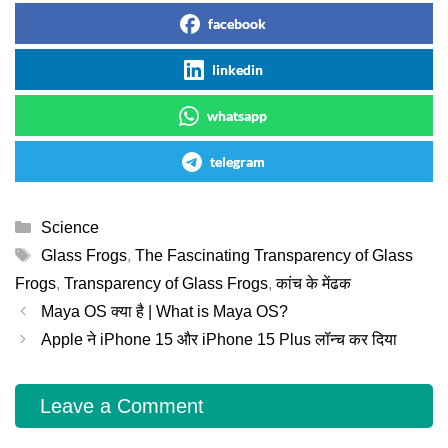
facebook
linkedin
whatsapp
telegram
Categories
Science
Tags
Glass Frogs
,
The Fascinating Transparency of Glass
Frogs
,
Transparency of Glass Frogs
,
कांच के मेंढक
Maya OS क्या है | What is Maya OS?
Apple ने iPhone 15 और iPhone 15 Plus लॉन्च कर दिया
Leave a Comment