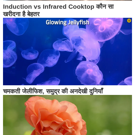
Induction vs Infrared Cooktop कौन सा
खरीदना है बेहतर
चमकती जेलीफिश, समुद्र की अनदेखी दुनियाँ