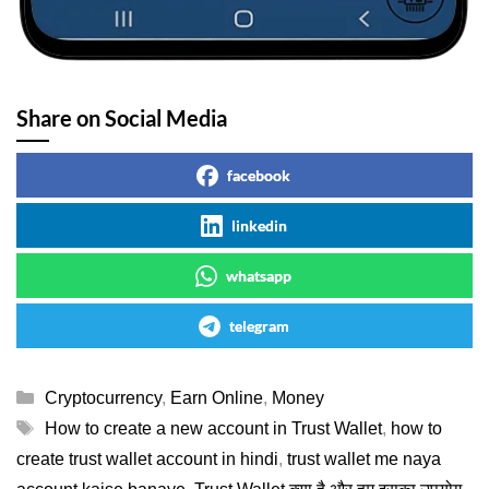
Share on Social Media
facebook
linkedin
whatsapp
telegram
Categories
Cryptocurrency
,
Earn Online
,
Money
Tags
How to create a new account in Trust Wallet
,
how to
create trust wallet account in hindi
,
trust wallet me naya