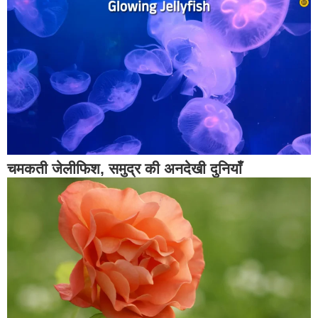
चमकती जेलीफिश, समुद्र की अनदेखी दुनियाँ