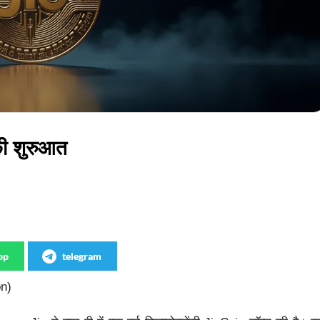
ी शुरुआत
pp
telegram
on)