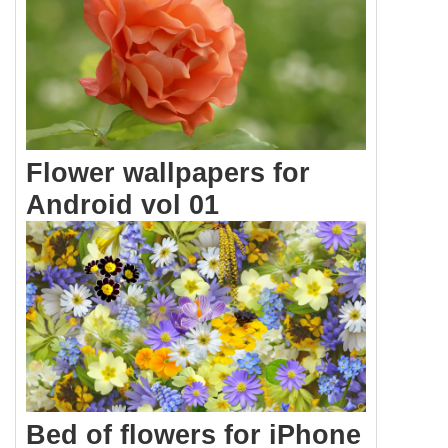
Flower wallpapers for
Android vol 01
Bed of flowers for iPhone