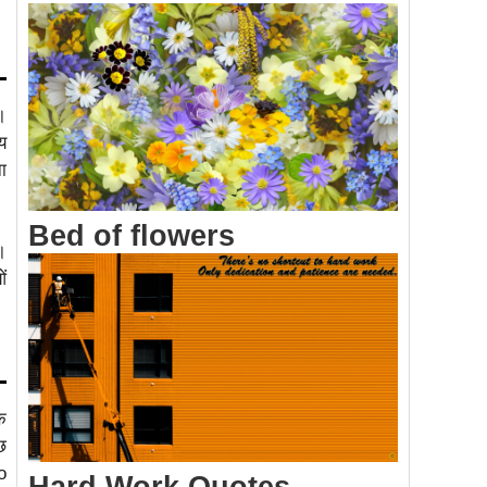
।
य
ा
Bed of flowers
।
ं
े
छ
o
Hard Work Quotes