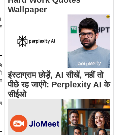
Wallpaper
।
क
े
ो
इंस्टाग्राम छोड़ें, AI सीखें, नहीं तो
ा
पीछे रह जाएंगे: Perplexity AI के
सीईओ
ब