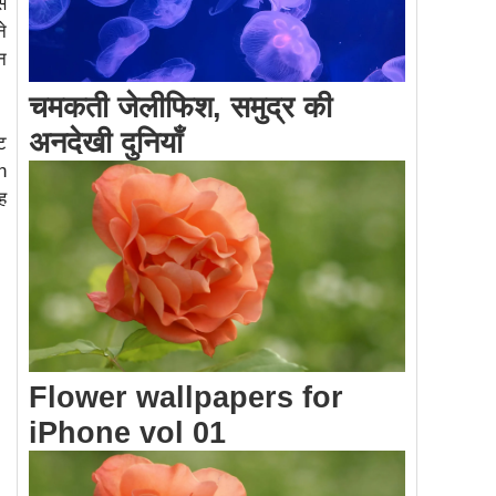
स
े
न
चमकती जेलीफिश, समुद्र की
अनदेखी दुनियाँ
ट
n
ह
Flower wallpapers for
iPhone vol 01