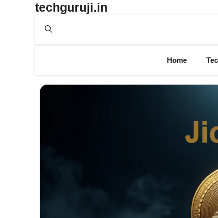
techguruji.in
Skip
to
content
Home
Te