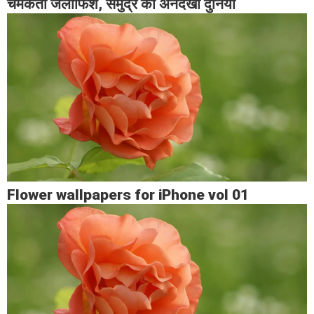
चमकती जेलीफिश, समुद्र की अनदेखी दुनियाँ
Flower wallpapers for iPhone vol 01