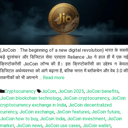
(JioCoin : The beginning of a new digital revolution) भारत के सबसे
बड़े दूरसंचार और डिजिटल सेवा प्रदाता Reliance Jio ने हाल ही में एक नई
क्रिप्टोकरेंसी JioCoin लॉन्च की है। इस क्रिप्टोकरेंसी का उद्देश्य न केवल
डिजिटल अर्थव्यवस्था को आगे बढ़ाना है, बल्कि भारत में ब्लॉकचेन और वेब 3.0 की
तकनीकों को भी अपनाने …
Read more
Categories
Tags
Cryptocurrency
JioCoin
,
JioCoin 2025
,
JioCoin benefits
,
JioCoin blockchain technology
,
JioCoin cryptocurrency
,
JioCoin
cryptocurrency exchange in India
,
JioCoin decentralized
currency
,
JioCoin exchange
,
JioCoin features
,
JioCoin future
,
JioCoin how to buy
,
JioCoin India
,
JioCoin investment
,
JioCoin
market
,
JioCoin news
,
JioCoin use cases
,
JioCoin wallet
,