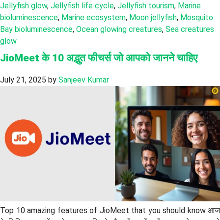
Jellyfish glow
,
Jellyfish life cycle
,
Jellyfish tourism
,
Marine
bioluminescence
,
Marine ecosystem
,
Moon jellyfish
,
Mosquito
Bay bioluminescence
,
Ocean glowing creatures
,
Sea creatures
glow
JioMeet के 10 अद्भुत फीचर्स जो आपको जानने चाहिए
July 21, 2025
by
Sanjeev Kumar
Top 10 amazing features of JioMeet that you should know आज