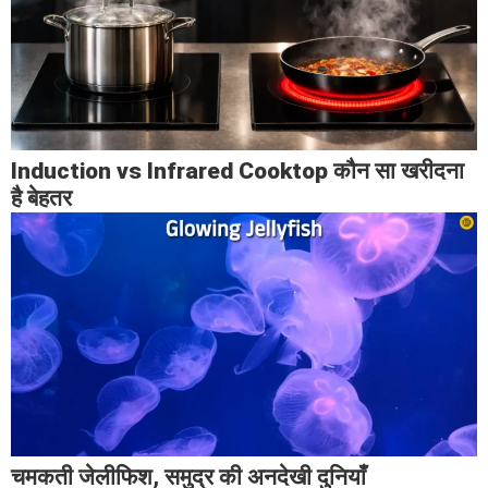
Induction vs Infrared Cooktop कौन सा खरीदना
है बेहतर
चमकती जेलीफिश, समुद्र की अनदेखी दुनियाँ