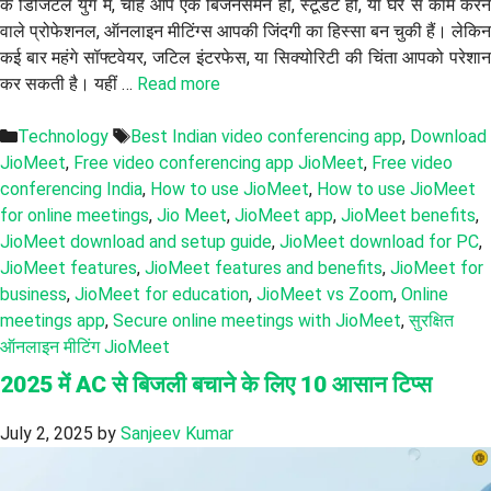
के डिजिटल युग में, चाहे आप एक बिजनेसमैन हों, स्टूडेंट हों, या घर से काम करने
वाले प्रोफेशनल, ऑनलाइन मीटिंग्स आपकी जिंदगी का हिस्सा बन चुकी हैं। लेकिन
कई बार महंगे सॉफ्टवेयर, जटिल इंटरफेस, या सिक्योरिटी की चिंता आपको परेशान
कर सकती है। यहीं …
Read more
Categories
Tags
Technology
Best Indian video conferencing app
,
Download
JioMeet
,
Free video conferencing app JioMeet
,
Free video
conferencing India
,
How to use JioMeet
,
How to use JioMeet
for online meetings
,
Jio Meet
,
JioMeet app
,
JioMeet benefits
,
JioMeet download and setup guide
,
JioMeet download for PC
,
JioMeet features
,
JioMeet features and benefits
,
JioMeet for
business
,
JioMeet for education
,
JioMeet vs Zoom
,
Online
meetings app
,
Secure online meetings with JioMeet
,
सुरक्षित
ऑनलाइन मीटिंग JioMeet
2025 में AC से बिजली बचाने के लिए 10 आसान टिप्स
July 2, 2025
by
Sanjeev Kumar