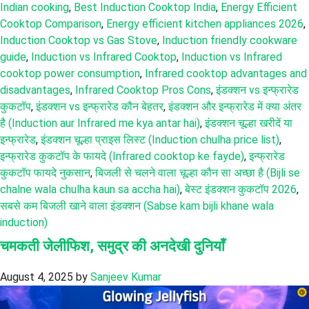
Indian cooking
,
Best Induction Cooktop India
,
Energy Efficient
Cooktop Comparison
,
Energy efficient kitchen appliances 2026
,
Induction Cooktop vs Gas Stove
,
Induction friendly cookware
guide
,
Induction vs Infrared Cooktop
,
Induction vs Infrared
cooktop power consumption
,
Infrared cooktop advantages and
disadvantages
,
Infrared Cooktop Pros Cons
,
इंडक्शन vs इन्फ्रारेड
कुकटॉप
,
इंडक्शन vs इन्फ्रारेड कौन बेहतर
,
इंडक्शन और इन्फ्रारेड में क्या अंतर
है (Induction aur Infrared me kya antar hai)
,
इंडक्शन चूल्हा खरीदें या
इन्फ्रारेड
,
इंडक्शन चूल्हा प्राइस लिस्ट (Induction chulha price list)
,
इन्फ्रारेड कुकटॉप के फायदे (Infrared cooktop ke fayde)
,
इन्फ्रारेड
कुकटॉप फायदे नुकसान
,
बिजली से चलने वाला चूल्हा कौन सा अच्छा है (Bijli se
chalne wala chulha kaun sa accha hai)
,
बेस्ट इंडक्शन कुकटॉप 2026
,
सबसे कम बिजली खाने वाला इंडक्शन (Sabse kam bijli khane wala
induction)
चमकती जेलीफिश, समुद्र की अनदेखी दुनियाँ
August 4, 2025
by
Sanjeev Kumar