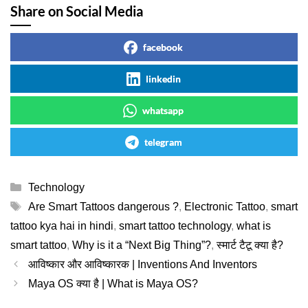
Share on Social Media
facebook
linkedin
whatsapp
telegram
Categories
Technology
Tags
Are Smart Tattoos dangerous ?
,
Electronic Tattoo
,
smart
tattoo kya hai in hindi
,
smart tattoo technology
,
what is
smart tattoo
,
Why is it a “Next Big Thing”?
,
स्मार्ट टैटू क्या है?
आविष्कार और आविष्कारक | Inventions And Inventors
Maya OS क्या है | What is Maya OS?