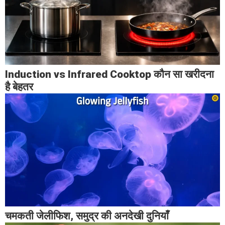
Induction vs Infrared Cooktop कौन सा खरीदना
है बेहतर
चमकती जेलीफिश, समुद्र की अनदेखी दुनियाँ