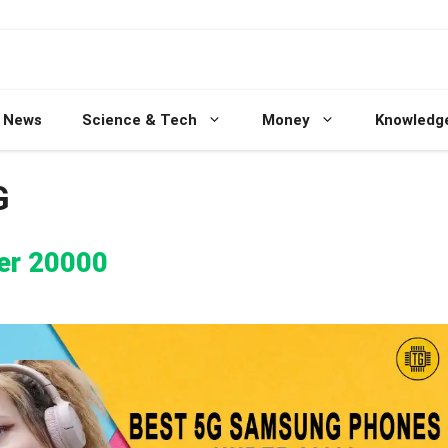
 News
Science & Tech
Money
Knowledg
G
er 20000