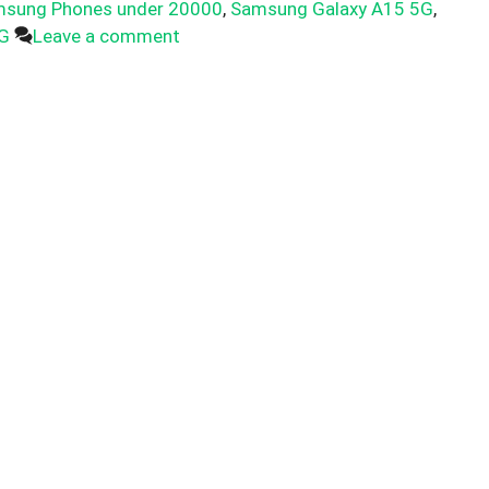
msung Phones under 20000
,
Samsung Galaxy A15 5G
,
G
Leave a comment