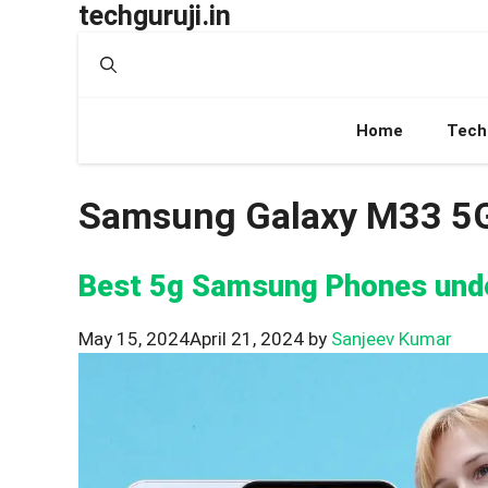
techguruji.in
Skip
to
content
Home
Tech
Samsung Galaxy M33 5
Best 5g Samsung Phones und
May 15, 2024
April 21, 2024
by
Sanjeev Kumar